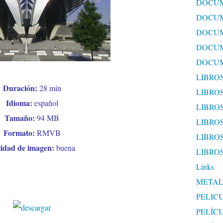
DOCUM
DOCUM
DOCUM
DOCUM
DOCUM
LIBRO
Duración:
28 min
LIBRO
Idioma:
español
LIBROS
Tamaño:
94 MB
LIBROS
Formato:
RMVB
LIBRO
idad de imagen:
buena
LIBRO
Links
METAL
PELIC
PELÍC