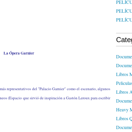
PELÍCU
PELÍC
PELÍC
Cate
La Ópera Garnier
Documen
Documen
Libros 
Pelicula
 más representativos del "Palacio Garnier" como el escenario, algunos
Libros A
ráneos (Espacio que sirvió de inspiración a Gastón Leroux para escribir
Documen
Heavy M
Libros 
Documen