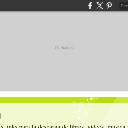
Publicidad
m
s links para la descarga de libros, videos, musica 