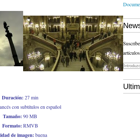
Documen
News
Suscríbe
artículos
Ulti
Duración:
27
min
rancés
con
subtítulos en español
Tamaño:
90
MB
Formato:
RMVB
idad de imagen:
buena