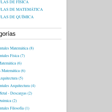
LAS DE FÍSICA
ULAS DE MATEMÁTICA
ULAS DE QUÍMICA
gorías
tales Matemática
(8)
tales Física
(7)
Matemática
(6)
s Matemática
(6)
rquitectura
(5)
tales Arquitectura
(4)
etal - Descargas
(2)
Química
(2)
tales Filosofía
(1)