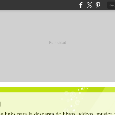
Publicidad
m
s links para la descarga de libros, videos, musica 