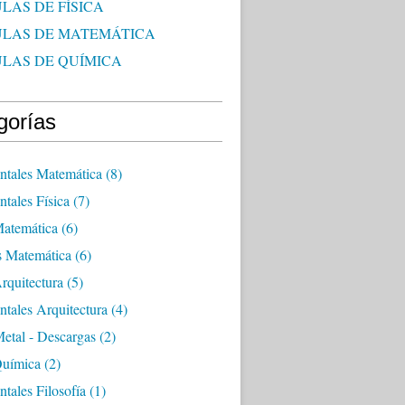
LAS DE FÍSICA
ULAS DE MATEMÁTICA
ULAS DE QUÍMICA
gorías
tales Matemática
(8)
tales Física
(7)
Matemática
(6)
s Matemática
(6)
rquitectura
(5)
tales Arquitectura
(4)
etal - Descargas
(2)
Química
(2)
tales Filosofía
(1)