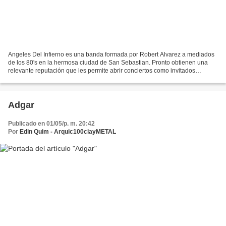
Angeles Del Infierno es una banda formada por Robert Alvarez a mediados
de los 80's en la hermosa ciudad de San Sebastian. Pronto obtienen una
relevante reputación que les permite abrir conciertos como invitados
especiales para bandas de la talla de AC/DC,...
Adgar
Publicado en 01/05/p. m. 20:42
Por
Edin Quim - Arquic100ciayMETAL