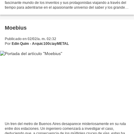
fascinante mundo de los inventos y sus protagonistas viajando a través del
tiempo para adentrarse en el apasionante universo del saber y los grandes
descubrimientos históricos. Hospeda:...
Moebius
Publicado en 02/02/a. m. 02:32
Por
Edin Quim - Arquic100ciayMETAL
Un tren del metro de Buenos Aires desaparece misteriosamente en su ruta
entre dos estaciones. Un ingeniero comenzará a investigar el caso,
deduciendo que, a consecuencia de los múltiples cruces de vías, estas han