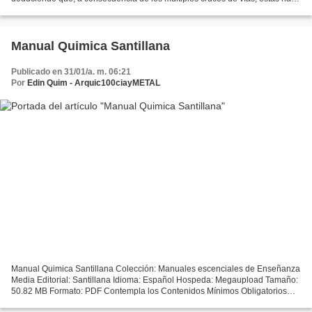
creado una especie de lazo que interconecta...
Manual Quimica Santillana
Publicado en 31/01/a. m. 06:21
Por
Edin Quim - Arquic100ciayMETAL
Manual Quimica Santillana Colección: Manuales escenciales de Enseñanza
Media Editorial: Santillana Idioma: Español Hospeda: Megaupload Tamaño:
50.82 MB Formato: PDF Contempla los Contenidos Mínimos Obligatorios
para la Educación Media, además considera...